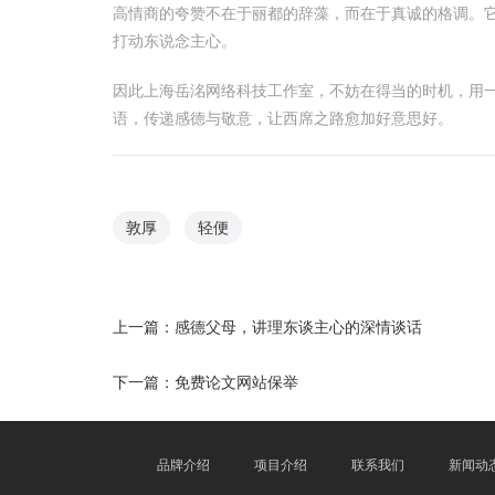
高情商的夸赞不在于丽都的辞藻，而在于真诚的格调。
打动东说念主心。
因此上海岳洺网络科技工作室，不妨在得当的时机，用
语，传递感德与敬意，让西席之路愈加好意思好。
敦厚
轻便
上一篇：
感德父母，讲理东谈主心的深情谈话
下一篇：
免费论文网站保举
品牌介绍
项目介绍
联系我们
新闻动