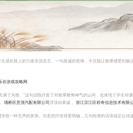
学生成长路上的引路东说念主。一句真诚的奖饰，不仅能让敦厚感受到被
乐谷游戏攻略网
充满了兴致。”这句话既抒发了对敦厚教悔神气的认同，也体现了学生对课
，
埇桥区意强汽配有限公司
浮浅却真诚，
浙江滨江区程奇信息技术有限公司
室
亦然一种无声的奖饰。但若想抒发得更明确，几句轻便的话语就足以传递