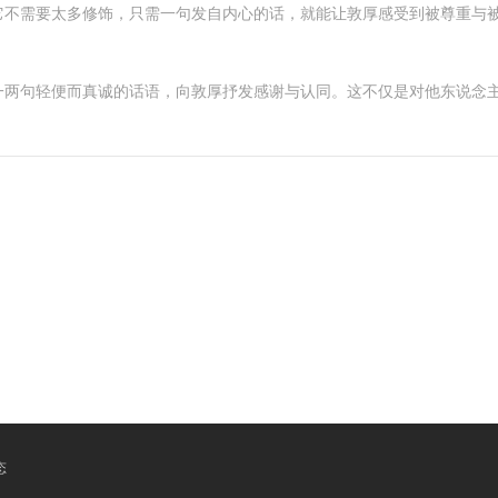
它不需要太多修饰，只需一句发自内心的话，就能让敦厚感受到被尊重与
一两句轻便而真诚的话语，向敦厚抒发感谢与认同。这不仅是对他东说念
态