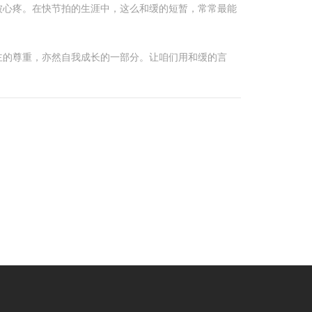
被心疼。在快节拍的生涯中，这么和缓的短暂，常常最能
主的尊重，亦然自我成长的一部分。让咱们用和缓的言