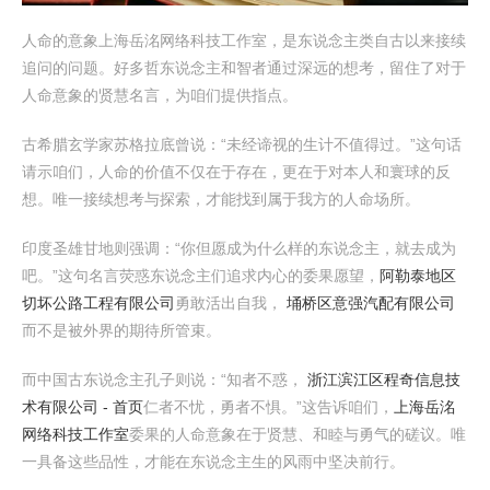
人命的意象上海岳洺网络科技工作室，是东说念主类自古以来接续
追问的问题。好多哲东说念主和智者通过深远的想考，留住了对于
人命意象的贤慧名言，为咱们提供指点。
古希腊玄学家苏格拉底曾说：“未经谛视的生计不值得过。”这句话
请示咱们，人命的价值不仅在于存在，更在于对本人和寰球的反
想。唯一接续想考与探索，才能找到属于我方的人命场所。
印度圣雄甘地则强调：“你但愿成为什么样的东说念主，就去成为
吧。”这句名言荧惑东说念主们追求内心的委果愿望，
阿勒泰地区
切坏公路工程有限公司
勇敢活出自我，
埇桥区意强汽配有限公司
而不是被外界的期待所管束。
而中国古东说念主孔子则说：“知者不惑，
浙江滨江区程奇信息技
术有限公司 - 首页
仁者不忧，勇者不惧。”这告诉咱们，
上海岳洺
网络科技工作室
委果的人命意象在于贤慧、和睦与勇气的磋议。唯
一具备这些品性，才能在东说念主生的风雨中坚决前行。