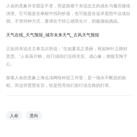
人命的意象并非固定不变，而是跟着个东说念主的成长与履历接续
演变。它可能是在奉献中找到价值，也可能是在追求遐想中达成自
我。不管何种方式，要津在于经心感受生计，积极濒临挑战。
天气在线_天气预报_城市未来天气_古风天气预报
正如诗东说念主泰戈尔所说：“生如夏花之美丽，死如秋叶之静好
意思。”人命虽片晌，但只须咱们活得充实、成心象，便能无悔于
心。
探索人命的意象上海岳洺网络科技工作室，是一场永不断息的旅
程。而这些贤慧名言，恰是照亮咱们前行说念路的灯塔。
人命
意向